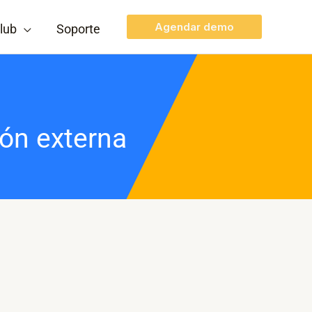
Agendar demo
lub
Soporte
ión externa