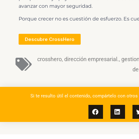
avanzar con mayor seguridad.
Porque crecer no es cuestión de esfuerzo. Es cu
Descubre CrossHero
crosshero
,
dirección empresarial.
,
gestion
de
Si te resulto útil el contenido, compártelo con otros