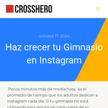
Ir
al
contenido
octubre 17, 2024
Haz crecer tu Gimnasio
en Instagram
Pocos minutos más de media hora, es el
promedio de tiempo que los adultos dedican a
Instagram cada día. Si tu gimnasio no está
utilizando esta red social como parte de su