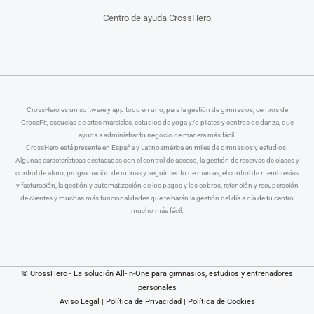
Centro de ayuda CrossHero
CrossHero es un software y app todo en uno, para la gestión de gimnasios, centros de
CrossFit, escuelas de artes marciales, estudios de yoga y/o pilates y centros de danza, que
ayuda a administrar tu negocio de manera más fácil.
CrossHero está presente en España y Latinoamérica en miles de gimnasios y estudios.
Algunas características destacadas son el control de acceso, la gestión de reservas de clases y
control de aforo, programación de rutinas y seguimiento de marcas, el control de membresías
y facturación, la gestión y automatización de los pagos y los cobros, retención y recuperación
de clientes y muchas más funcionalidades que te harán la gestión del día a día de tu centro
mucho más fácil.
© CrossHero - La solución All-In-One para gimnasios, estudios y entrenadores
personales
Aviso Legal
|
Política de Privacidad
|
Política de Cookies