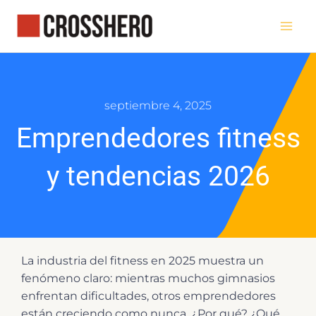
Ir
al
contenido
septiembre 4, 2025
Emprendedores fitness
y tendencias 2026
La industria del fitness en 2025 muestra un
fenómeno claro: mientras muchos gimnasios
enfrentan dificultades, otros emprendedores
están creciendo como nunca. ¿Por qué? ¿Qué