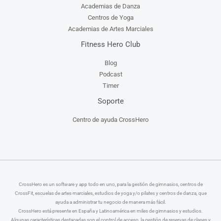
Academias de Danza
Centros de Yoga
Academias de Artes Marciales
Fitness Hero Club
Blog
Podcast
Timer
Soporte
Centro de ayuda CrossHero
CrossHero es un software y app todo en uno, para la gestión de gimnasios, centros de
CrossFit, escuelas de artes marciales, estudios de yoga y/o pilates y centros de danza, que
ayuda a administrar tu negocio de manera más fácil.
CrossHero está presente en España y Latinoamérica en miles de gimnasios y estudios.
Algunas características destacadas son el control de acceso, la gestión de reservas de clases y