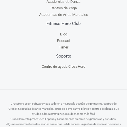
Academias de Danza
Centros de Yoga
Academias de Artes Marciales
Fitness Hero Club
Blog
Podcast
Timer
Soporte
Centro de ayuda CrossHero
CrossHero es un software y app todo en uno, para la gestión de gimnasios, centros de
CrossFit, escuelas de artes marciales, estudios de yoga y/o pilates y centros de danza, que
ayuda a administrar tu negocio de manera más fácil.
CrossHero está presente en España y Latinoamérica en miles de gimnasios y estudios.
Algunas características destacadas son el control de acceso, la gestión de reservas de clases y