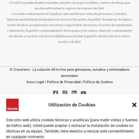
CrossFit, escuelas de artes marciales, estudios de yoga y/o pilates y centros de danza, que
ayuda a administrar tu negocio de manera más fácil.
CrossHero está presente en España y Latinoamérica en miles de gimnasios y estudios.
Algunas características destacadas son el control de acceso, la gestión de reservas de clases y
control de aforo, programación de rutinas y seguimiento de marcas, el control de membresías
y facturación, la gestión y automatización de los pagos y los cobros, retención y recuperación
de clientes y muchas más funcionalidades que te harán la gestión del día a día de tu centro
mucho más fácil.
© CrossHero - La solución All-In-One para gimnasios, estudios y entrenadores
personales
Aviso Legal
|
Política de Privacidad
|
Política de Cookies
Utilización de Cookies
Este sitio web utiliza cookies técnicas y analíticas (para medir visitas y fuentes
de tráfico web). Usted puede aceptar o rechazar la instalación de cookies no
técnicas en su equipo. También, tiene derecho a revocar este consentimiento
en cualquier momento.