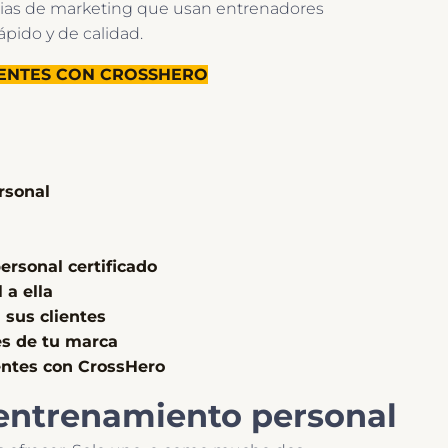
ategias de marketing que usan entrenadores
ápido y de calidad.
IENTES CON CROSSHERO
rsonal
rsonal certificado
 a ella
 sus clientes
es de tu marca
ientes con CrossHero
e entrenamiento personal