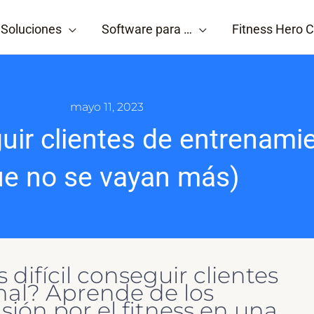
Soluciones
Software para …
Fitness Hero C
mayo 11, 2023
uir clientes de entrenamie
e no se vayan más)
 difícil conseguir clientes
al? Aprende de los
sión por el fitness en una