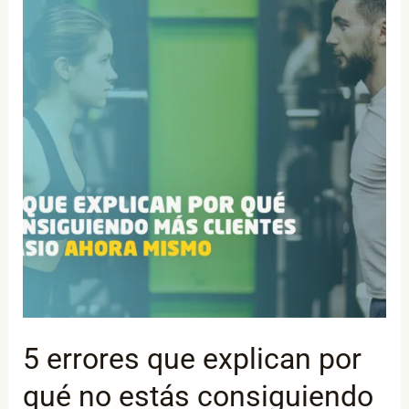
que
explican
por
qué
no
estás
consiguiendo
más
clientes
en
tu
gimnasio
5 errores que explican por
ahora
mismo
qué no estás consiguiendo