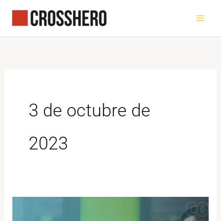
Ir
al
contenido
3 de octubre de
2023
5
errores