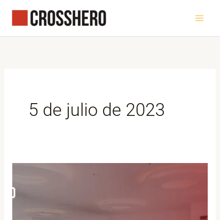
Ir
al
contenido
5 de julio de 2023
5
cosas
a
considerar