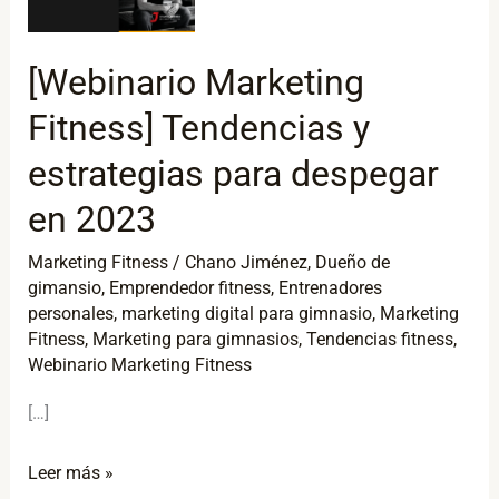
Fitness]
Tendencias
[Webinario Marketing
y
Fitness] Tendencias y
estrategias
para
estrategias para despegar
despegar
en 2023
en
2023
Marketing Fitness
/
Chano Jiménez
,
Dueño de
gimansio
,
Emprendedor fitness
,
Entrenadores
personales
,
marketing digital para gimnasio
,
Marketing
Fitness
,
Marketing para gimnasios
,
Tendencias fitness
,
Webinario Marketing Fitness
[…]
Leer más »