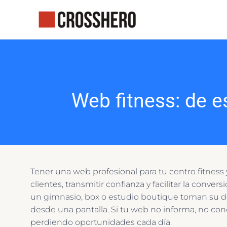
Ir
al
contenido
Web fitness: de e
Tener una web profesional para tu centro fitness y
clientes, transmitir confianza y facilitar la conve
un gimnasio, box o estudio boutique toman su dec
desde una pantalla. Si tu web no informa, no con
perdiendo oportunidades cada día.