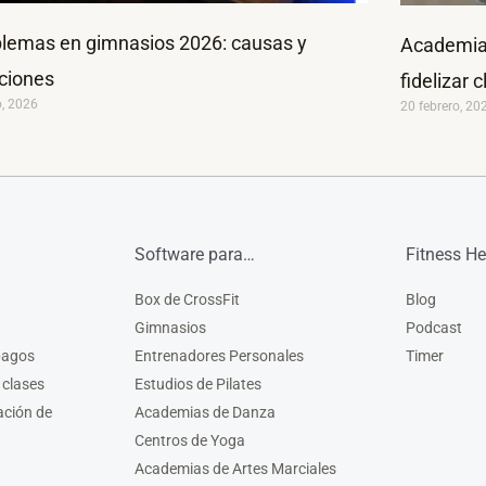
lemas en gimnasios 2026: causas y
Academia 
ciones
fidelizar c
o, 2026
20 febrero, 20
Software para…
Fitness He
Box de CrossFit
Blog
Gimnasios
Podcast
pagos
Entrenadores Personales
Timer
 clases
Estudios de Pilates
ación de
Academias de Danza
Centros de Yoga
Academias de Artes Marciales