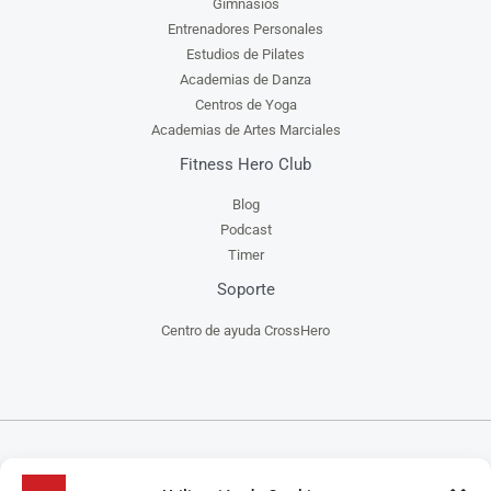
Gimnasios
Entrenadores Personales
Estudios de Pilates
Academias de Danza
Centros de Yoga
Academias de Artes Marciales
Fitness Hero Club
Blog
Podcast
Timer
Soporte
Centro de ayuda CrossHero
CrossHero es un software y app todo en uno, para la gestión de gimnasios, centros de