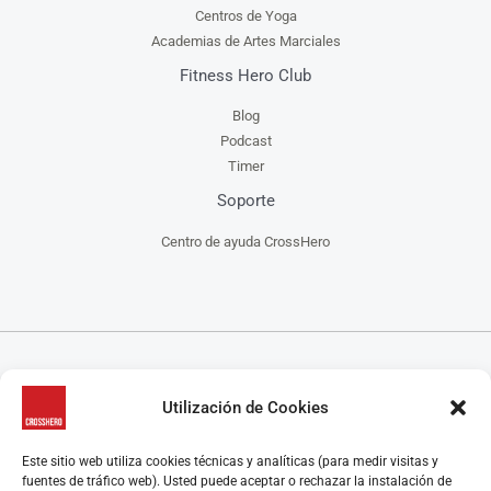
Centros de Yoga
Academias de Artes Marciales
Fitness Hero Club
Blog
Podcast
Timer
Soporte
Centro de ayuda CrossHero
CrossHero es un software y app todo en uno, para la gestión de gimnasios, centros de
Utilización de Cookies
CrossFit, escuelas de artes marciales, estudios de yoga y/o pilates y centros de danza, que
ayuda a administrar tu negocio de manera más fácil.
CrossHero está presente en España y Latinoamérica en miles de gimnasios y estudios.
Este sitio web utiliza cookies técnicas y analíticas (para medir visitas y
Algunas características destacadas son el control de acceso, la gestión de reservas de clases y
fuentes de tráfico web). Usted puede aceptar o rechazar la instalación de
control de aforo, programación de rutinas y seguimiento de marcas, el control de membresías