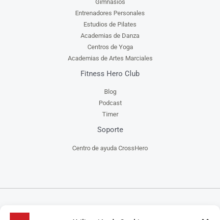
Gimnasios
Entrenadores Personales
Estudios de Pilates
Academias de Danza
Centros de Yoga
Academias de Artes Marciales
Fitness Hero Club
Blog
Podcast
Timer
Soporte
Centro de ayuda CrossHero
CrossHero es un software y app todo en uno, para la gestión de gimnasios, centros de