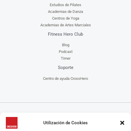
Estudios de Pilates
Academias de Danza
Centros de Yoga
Academias de Artes Marciales
Fitness Hero Club
Blog
Podcast
Timer
Soporte
Centro de ayuda CrossHero
CrossHero es un software y app todo en uno, para la gestión de gimnasios, centros de
Utilización de Cookies
CrossFit, escuelas de artes marciales, estudios de yoga y/o pilates y centros de danza, que
ayuda a administrar tu negocio de manera más fácil.