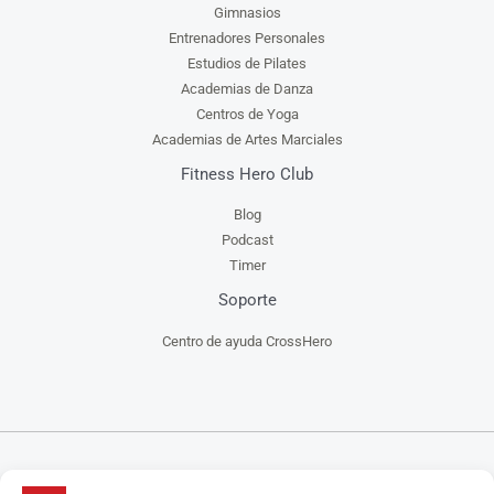
Gimnasios
Entrenadores Personales
Estudios de Pilates
Academias de Danza
Centros de Yoga
Academias de Artes Marciales
Fitness Hero Club
Blog
Podcast
Timer
Soporte
Centro de ayuda CrossHero
CrossHero es un software y app todo en uno, para la gestión de gimnasios, centros de