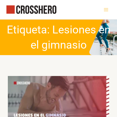
Ir
al
contenido
Etiqueta: Lesiones en
el gimnasio