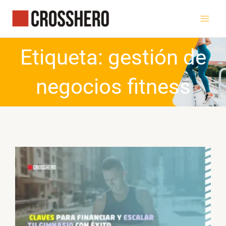
Ir
al
contenido
Etiqueta: gestión de
negocios fitness