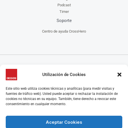
Podcast
Timer
Soporte
Centro de ayuda CrossHero
CrossHero es un software y app todo en uno, para la gestión de gimnasios, centros de
Utilización de Cookies
CrossFit, escuelas de artes marciales, estudios de yoga y/o pilates y centros de danza, que
ayuda a administrar tu negocio de manera más fácil.
CrossHero está presente en España y Latinoamérica en miles de gimnasios y estudios.
Este sitio web utiliza cookies técnicas y analíticas (para medir visitas y
Algunas características destacadas son el control de acceso, la gestión de reservas de clases y
fuentes de tráfico web). Usted puede aceptar o rechazar la instalación de
control de aforo, programación de rutinas y seguimiento de marcas, el control de membresías
cookies no técnicas en su equipo. También, tiene derecho a revocar este
y facturación, la gestión y automatización de los pagos y los cobros, retención y recuperación
consentimiento en cualquier momento.
de clientes y muchas más funcionalidades que te harán la gestión del día a día de tu centro
mucho más fácil.
Aceptar Cookies