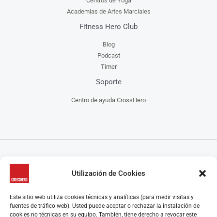
Centros de Yoga
Academias de Artes Marciales
Fitness Hero Club
Blog
Podcast
Timer
Soporte
Centro de ayuda CrossHero
CrossHero es un software y app todo en uno, para la gestión de gimnasios, centros de
Utilización de Cookies
CrossFit, escuelas de artes marciales, estudios de yoga y/o pilates y centros de danza, que
ayuda a administrar tu negocio de manera más fácil.
CrossHero está presente en España y Latinoamérica en miles de gimnasios y estudios.
Este sitio web utiliza cookies técnicas y analíticas (para medir visitas y
Algunas características destacadas son el control de acceso, la gestión de reservas de clases y
fuentes de tráfico web). Usted puede aceptar o rechazar la instalación de
control de aforo, programación de rutinas y seguimiento de marcas, el control de membresías
cookies no técnicas en su equipo. También, tiene derecho a revocar este
y facturación, la gestión y automatización de los pagos y los cobros, retención y recuperación