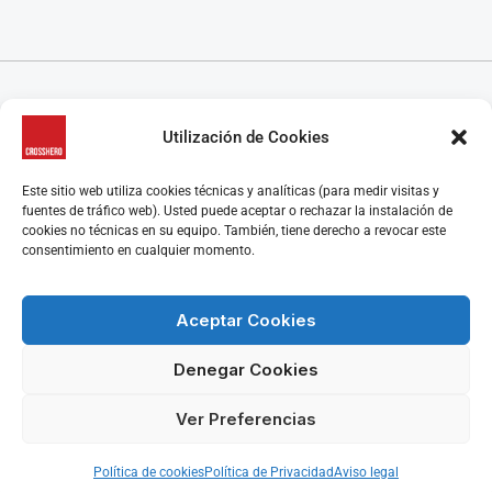
CrossHero es un software y app todo en uno, para la gestión de gimnasios, centros de
Utilización de Cookies
CrossFit, escuelas de artes marciales, estudios de yoga y/o pilates y centros de danza, que
ayuda a administrar tu negocio de manera más fácil.
CrossHero está presente en España y Latinoamérica en miles de gimnasios y estudios.
Este sitio web utiliza cookies técnicas y analíticas (para medir visitas y
Algunas características destacadas son el control de acceso, la gestión de reservas de clases y
fuentes de tráfico web). Usted puede aceptar o rechazar la instalación de
control de aforo, programación de rutinas y seguimiento de marcas, el control de membresías
cookies no técnicas en su equipo. También, tiene derecho a revocar este
y facturación, la gestión y automatización de los pagos y los cobros, retención y recuperación
consentimiento en cualquier momento.
de clientes y muchas más funcionalidades que te harán la gestión del día a día de tu centro
mucho más fácil.
Aceptar Cookies
Denegar Cookies
© CrossHero - La solución All-In-One para gimnasios, estudios y entrenadores
personales
Ver Preferencias
Aviso Legal
|
Política de Privacidad
|
Política de Cookies
Política de cookies
Política de Privacidad
Aviso legal