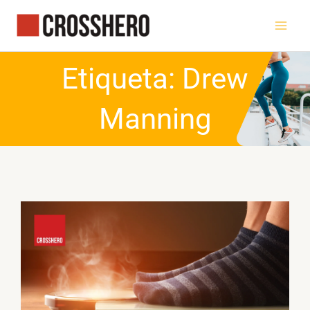
Ir
al
contenido
Etiqueta: Drew
Manning