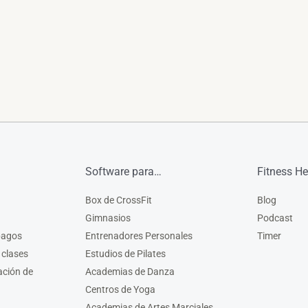
Software para…
Fitness He
Box de CrossFit
Blog
Gimnasios
Podcast
pagos
Entrenadores Personales
Timer
 clases
Estudios de Pilates
ación de
Academias de Danza
Centros de Yoga
Academias de Artes Marciales