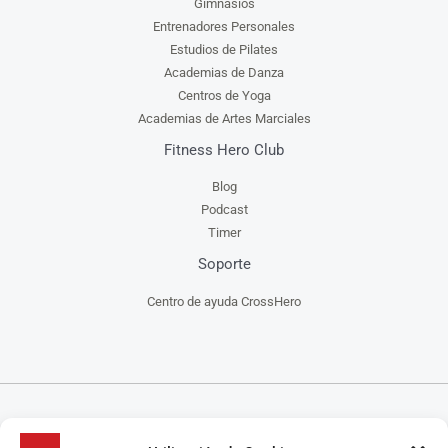
Gimnasios
Entrenadores Personales
Estudios de Pilates
Academias de Danza
Centros de Yoga
Academias de Artes Marciales
Fitness Hero Club
Blog
Podcast
Timer
Soporte
Centro de ayuda CrossHero
CrossHero es un software y app todo en uno, para la gestión de gimnasios, centros de