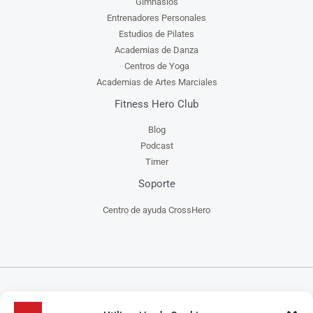
Gimnasios
Entrenadores Personales
Estudios de Pilates
Academias de Danza
Centros de Yoga
Academias de Artes Marciales
Fitness Hero Club
Blog
Podcast
Timer
Soporte
Centro de ayuda CrossHero
CrossHero es un software y app todo en uno, para la gestión de gimnasios, centros de