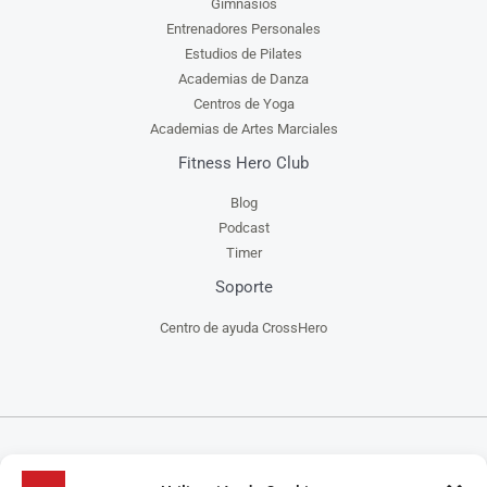
Gimnasios
Entrenadores Personales
Estudios de Pilates
Academias de Danza
Centros de Yoga
Academias de Artes Marciales
Fitness Hero Club
Blog
Podcast
Timer
Soporte
Centro de ayuda CrossHero
CrossHero es un software y app todo en uno, para la gestión de gimnasios, centros de