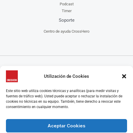
Podcast
Timer
Soporte
Centro de ayuda CrossHero
CrossHero es un software y app todo en uno, para la gestión de gimnasios, centros de
Utilización de Cookies
CrossFit, escuelas de artes marciales, estudios de yoga y/o pilates y centros de danza, que
ayuda a administrar tu negocio de manera más fácil.
CrossHero está presente en España y Latinoamérica en miles de gimnasios y estudios.
Este sitio web utiliza cookies técnicas y analíticas (para medir visitas y
Algunas características destacadas son el control de acceso, la gestión de reservas de clases y
fuentes de tráfico web). Usted puede aceptar o rechazar la instalación de
control de aforo, programación de rutinas y seguimiento de marcas, el control de membresías
cookies no técnicas en su equipo. También, tiene derecho a revocar este
y facturación, la gestión y automatización de los pagos y los cobros, retención y recuperación
consentimiento en cualquier momento.
de clientes y muchas más funcionalidades que te harán la gestión del día a día de tu centro
mucho más fácil.
Aceptar Cookies