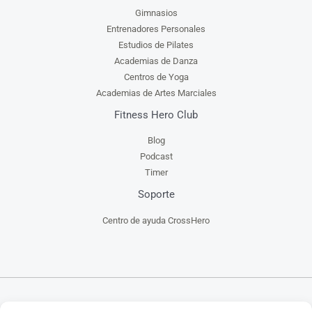
Gimnasios
Entrenadores Personales
Estudios de Pilates
Academias de Danza
Centros de Yoga
Academias de Artes Marciales
Fitness Hero Club
Blog
Podcast
Timer
Soporte
Centro de ayuda CrossHero
CrossHero es un software y app todo en uno, para la gestión de gimnasios, centros de