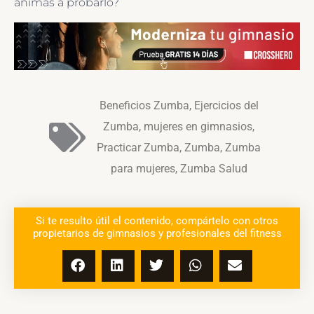
animas a probarlo?
Beneficios Zumba
,
Ejercicios del
Zumba
,
mujeres en gimnasios
,
Practicar Zumba
,
Zumba
,
Zumba
para mujeres
,
Zumba Salud
Si te resulto útil el contenido, compártelo con otros
propietarios de gimnasios y profesionales del fitness