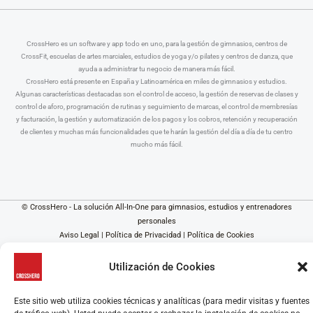
CrossHero es un software y app todo en uno, para la gestión de gimnasios, centros de
CrossFit, escuelas de artes marciales, estudios de yoga y/o pilates y centros de danza, que
ayuda a administrar tu negocio de manera más fácil.
CrossHero está presente en España y Latinoamérica en miles de gimnasios y estudios.
Algunas características destacadas son el control de acceso, la gestión de reservas de clases y
control de aforo, programación de rutinas y seguimiento de marcas, el control de membresías
y facturación, la gestión y automatización de los pagos y los cobros, retención y recuperación
de clientes y muchas más funcionalidades que te harán la gestión del día a día de tu centro
mucho más fácil.
© CrossHero - La solución All-In-One para gimnasios, estudios y entrenadores
personales
Aviso Legal
|
Política de Privacidad
|
Política de Cookies
Utilización de Cookies
Este sitio web utiliza cookies técnicas y analíticas (para medir visitas y fuentes