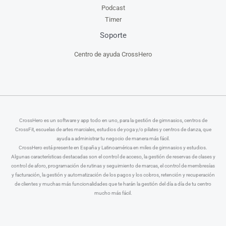
Podcast
Timer
Soporte
Centro de ayuda CrossHero
CrossHero es un software y app todo en uno, para la gestión de gimnasios, centros de
CrossFit, escuelas de artes marciales, estudios de yoga y/o pilates y centros de danza, que
ayuda a administrar tu negocio de manera más fácil.
CrossHero está presente en España y Latinoamérica en miles de gimnasios y estudios.
Algunas características destacadas son el control de acceso, la gestión de reservas de clases y
control de aforo, programación de rutinas y seguimiento de marcas, el control de membresías
y facturación, la gestión y automatización de los pagos y los cobros, retención y recuperación
de clientes y muchas más funcionalidades que te harán la gestión del día a día de tu centro
mucho más fácil.