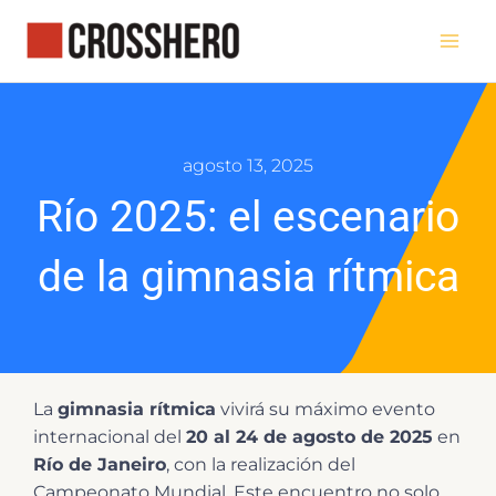
Ir
al
contenido
agosto 13, 2025
Río 2025: el escenario
de la gimnasia rítmica
La
gimnasia rítmica
vivirá su máximo evento
internacional del
20 al 24 de agosto de 2025
en
Río de Janeiro
, con la realización del
Campeonato Mundial. Este encuentro no solo