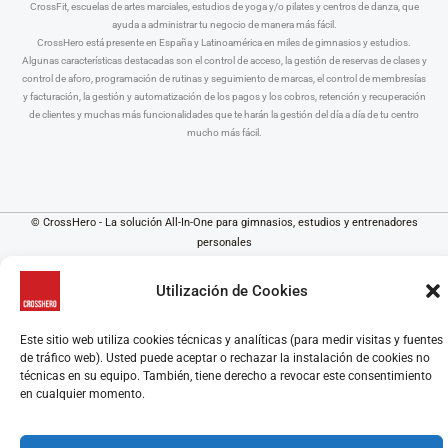
CrossFit, escuelas de artes marciales, estudios de yoga y/o pilates y centros de danza, que
ayuda a administrar tu negocio de manera más fácil.
CrossHero está presente en España y Latinoamérica en miles de gimnasios y estudios.
Algunas características destacadas son el control de acceso, la gestión de reservas de clases y
control de aforo, programación de rutinas y seguimiento de marcas, el control de membresías
y facturación, la gestión y automatización de los pagos y los cobros, retención y recuperación
de clientes y muchas más funcionalidades que te harán la gestión del día a día de tu centro
mucho más fácil.
© CrossHero - La solución All-In-One para gimnasios, estudios y entrenadores
personales
Aviso Legal
|
Política de Privacidad
|
Política de Cookies
Utilización de Cookies
Este sitio web utiliza cookies técnicas y analíticas (para medir visitas y fuentes
de tráfico web). Usted puede aceptar o rechazar la instalación de cookies no
técnicas en su equipo. También, tiene derecho a revocar este consentimiento
en cualquier momento.