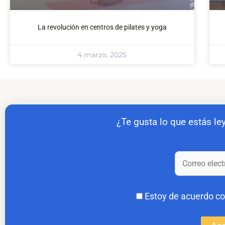
La revolución en centros de pilates y yoga
4 marzo, 2025
¿Te gusta lo que estás le
Estoy de acuerdo c