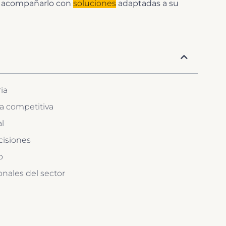
mo acompañarlo con
soluciones
adaptadas a su
ia
ja competitiva
l
cisiones
o
nales del sector