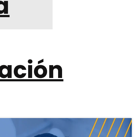
a
ación