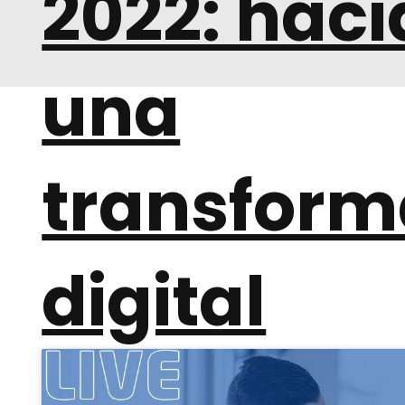
2022: haci
una
transform
digital