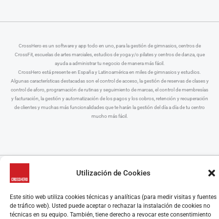
CrossHero es un software y app todo en uno, para la gestión de gimnasios, centros de
CrossFit, escuelas de artes marciales, estudios de yoga y/o pilates y centros de danza, que
ayuda a administrar tu negocio de manera más fácil.
CrossHero está presente en España y Latinoamérica en miles de gimnasios y estudios.
Algunas características destacadas son el control de acceso, la gestión de reservas de clases y
control de aforo, programación de rutinas y seguimiento de marcas, el control de membresías
y facturación, la gestión y automatización de los pagos y los cobros, retención y recuperación
de clientes y muchas más funcionalidades que te harán la gestión del día a día de tu centro
mucho más fácil.
© CrossHero - La solución All-In-One para gimnasios, estudios y entrenadores
personales
Utilización de Cookies
Aviso Legal
|
Política de Privacidad
|
Política de Cookies
Este sitio web utiliza cookies técnicas y analíticas (para medir visitas y fuentes
de tráfico web). Usted puede aceptar o rechazar la instalación de cookies no
técnicas en su equipo. También, tiene derecho a revocar este consentimiento