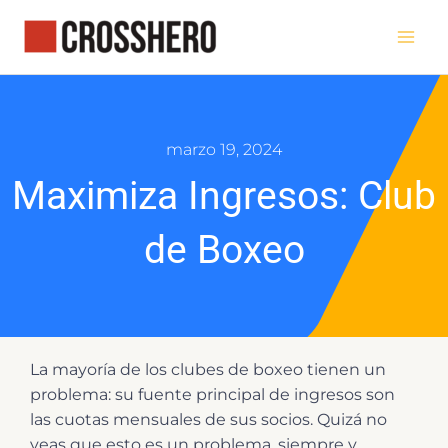
Ir
al
contenido
marzo 19, 2024
Maximiza Ingresos: Club
de Boxeo
La mayoría de los clubes de boxeo tienen un
problema: su fuente principal de ingresos son
las cuotas mensuales de sus socios. Quizá no
veas que esto es un problema, siempre y