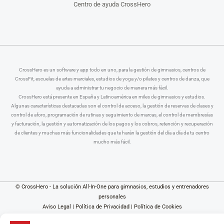
Centro de ayuda CrossHero
CrossHero es un software y app todo en uno, para la gestión de gimnasios, centros de
CrossFit, escuelas de artes marciales, estudios de yoga y/o pilates y centros de danza, que
ayuda a administrar tu negocio de manera más fácil.
CrossHero está presente en España y Latinoamérica en miles de gimnasios y estudios.
Algunas características destacadas son el control de acceso, la gestión de reservas de clases y
control de aforo, programación de rutinas y seguimiento de marcas, el control de membresías
y facturación, la gestión y automatización de los pagos y los cobros, retención y recuperación
de clientes y muchas más funcionalidades que te harán la gestión del día a día de tu centro
mucho más fácil.
© CrossHero - La solución All-In-One para gimnasios, estudios y entrenadores
personales
Aviso Legal
|
Política de Privacidad
|
Política de Cookies