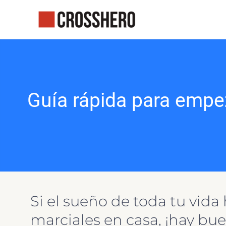
Ir
al
contenido
Guía rápida para empez
Si el sueño de toda tu vida 
marciales en casa, ¡hay bue