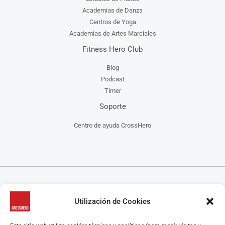
Academias de Danza
Centros de Yoga
Academias de Artes Marciales
Fitness Hero Club
Blog
Podcast
Timer
Soporte
Centro de ayuda CrossHero
CrossHero es un software y app todo en uno, para la gestión de gimnasios, centros de
Utilización de Cookies
CrossFit, escuelas de artes marciales, estudios de yoga y/o pilates y centros de danza, que
ayuda a administrar tu negocio de manera más fácil.
CrossHero está presente en España y Latinoamérica en miles de gimnasios y estudios.