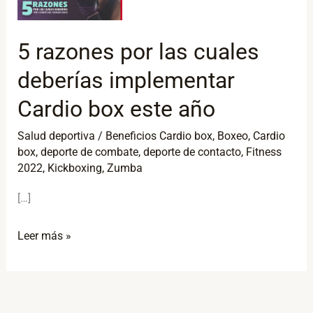
por
las
5 razones por las cuales
cuales
deberías implementar
deberías
implementar
Cardio box este año
Cardio
Salud deportiva
/
Beneficios Cardio box
,
Boxeo
,
Cardio
box
box
,
deporte de combate
,
deporte de contacto
,
Fitness
este
2022
,
Kickboxing
,
Zumba
año
[…]
Leer más »