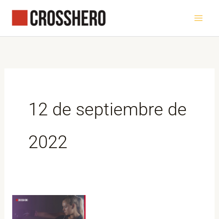
Ir
al
contenido
12 de septiembre de
2022
5
razones